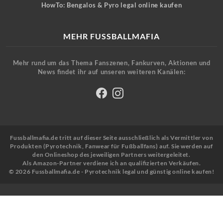
HowTo: Bengalos & Pyro legal online kaufen
MEHR FUSSBALLMAFIA
Mehr rund um das Thema Fanszenen, Fankurven, Aktionen und
News findet ihr auf unseren weiteren Kanälen:
Fussballmafia.de tritt auf dieser Seite ausschließlich als Vermittler von
Produkten (Pyrotechnik, Fanwear für Fußballfans) auf. Sie werden auf
den Onlineshop des jeweiligen Partners weitergeleitet.
Als Amazon-Partner verdiene ich an qualifizierten Verkäufen.
© 2026 Fussballmafia.de - Pyrotechnik legal und günstig online kaufen!