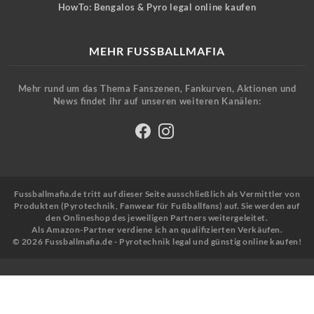
HowTo: Bengalos & Pyro legal online kaufen
MEHR FUSSBALLMAFIA
Mehr rund um das Thema Fanszenen, Fankurven, Aktionen und
News findet ihr auf unseren weiteren Kanälen:
Fussballmafia.de tritt auf dieser Seite ausschließlich als Vermittler von
Produkten (Pyrotechnik, Fanwear für Fußballfans) auf. Sie werden auf
den Onlineshop des jeweiligen Partners weitergeleitet.
Als Amazon-Partner verdiene ich an qualifizierten Verkäufen.
© 2026 Fussballmafia.de - Pyrotechnik legal und günstig online kaufen!