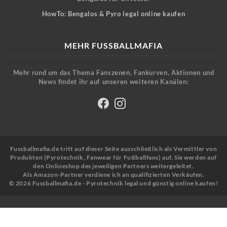
HowTo: Bengalos & Pyro legal online kaufen
MEHR FUSSBALLMAFIA
Mehr rund um das Thema Fanszenen, Fankurven, Aktionen und
News findet ihr auf unseren weiteren Kanälen:
Fussballmafia.de tritt auf dieser Seite ausschließlich als Vermittler von
Produkten (Pyrotechnik, Fanwear für Fußballfans) auf. Sie werden auf
den Onlineshop des jeweiligen Partners weitergeleitet.
Als Amazon-Partner verdiene ich an qualifizierten Verkäufen.
© 2026 Fussballmafia.de - Pyrotechnik legal und günstig online kaufen!