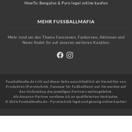
HowTo: Bengalos & Pyro legal online kaufen
MEHR FUSSBALLMAFIA
Mehr rund um das Thema Fanszenen, Fankurven, Aktionen und
News findet ihr auf unseren weiteren Kanälen:
Fussballmafia.de tritt auf dieser Seite ausschließlich als Vermittler von
Produkten (Pyrotechnik, Fanwear für Fußballfans) auf. Sie werden auf
den Onlineshop des jeweiligen Partners weitergeleitet.
Als Amazon-Partner verdiene ich an qualifizierten Verkäufen.
© 2026 Fussballmafia.de - Pyrotechnik legal und günstig online kaufen!