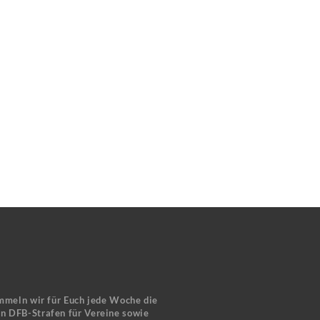
mmeln wir für Euch jede Woche die
en DFB-Strafen für Vereine sowie