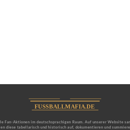
ele Fan-Aktionen im deutschsprachigen Raum. Auf unserer Website sa
en diese tabellarisch und historisch auf, dokumentieren und summier