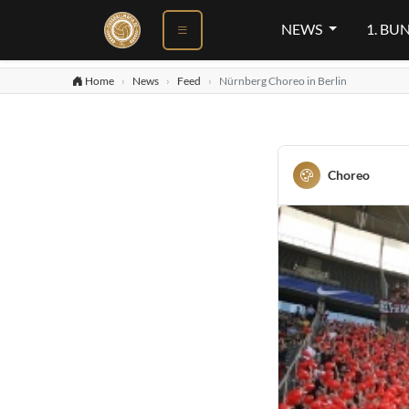
NEWS
1. BU
Home
News
Feed
Nürnberg Choreo in Berlin
Choreo