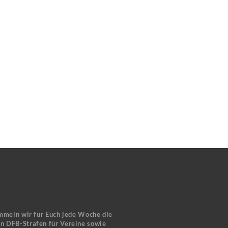
mmeln wir für Euch jede Woche die
en DFB-Strafen für Vereine sowie