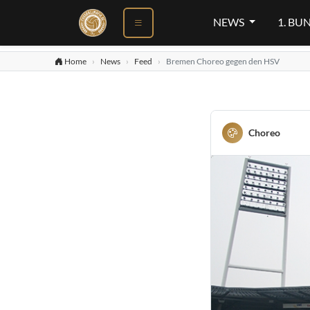
NEWS
1. BU
Home
News
Feed
Bremen Choreo gegen den HSV
Choreo