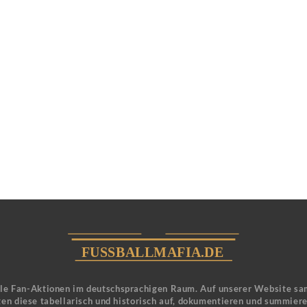
ele Fan-Aktionen im deutschsprachigen Raum. Auf unserer Website sa
en diese tabellarisch und historisch auf, dokumentieren und summier