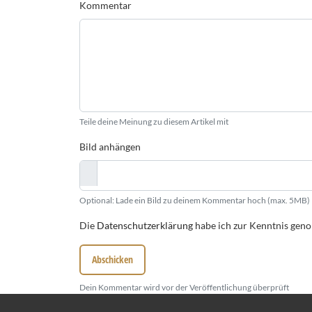
Kommentar
Teile deine Meinung zu diesem Artikel mit
Bild anhängen
Optional: Lade ein Bild zu deinem Kommentar hoch (max. 5MB)
Die
Datenschutzerklärung
habe ich zur Kenntnis ge
Abschicken
Dein Kommentar wird vor der Veröffentlichung überprüft