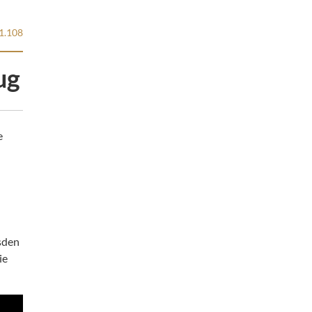
1.108
ug
e
sden
ie