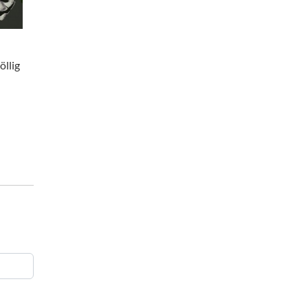
öllig