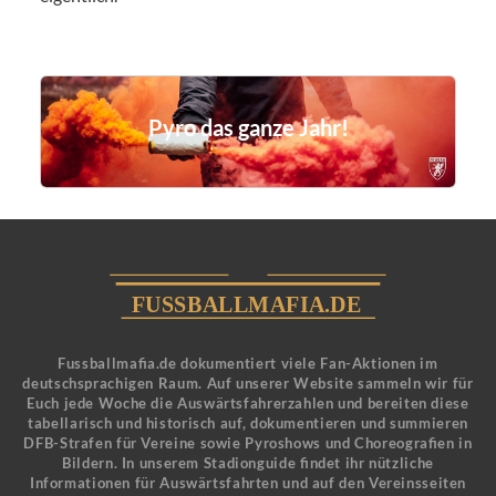
Pyro das ganze Jahr!
Fussballmafia.de dokumentiert viele Fan-Aktionen im
deutschsprachigen Raum. Auf unserer Website sammeln wir für
Euch jede Woche die Auswärtsfahrerzahlen und bereiten diese
tabellarisch und historisch auf, dokumentieren und summieren
DFB-Strafen für Vereine sowie Pyroshows und Choreografien in
Bildern. In unserem Stadionguide findet ihr nützliche
Informationen für Auswärtsfahrten und auf den Vereinsseiten