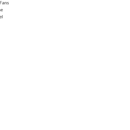
-Fans
ne
el