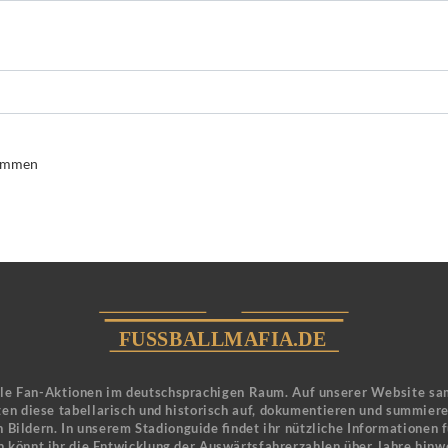
nommen
ele Fan-Aktionen im deutschsprachigen Raum. Auf unserer Website sa
en diese tabellarisch und historisch auf, dokumentieren und summier
 Bildern. In unserem Stadionguide findet ihr nützliche Informationen 
n könnt ihr die Entwicklung der Auswärtsfahrerzahlen über Jahre hinw