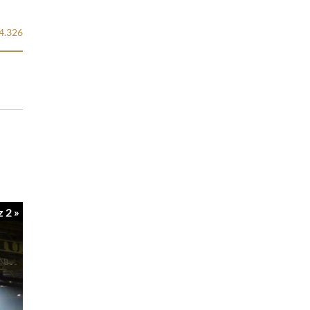
4.326
z 2 »