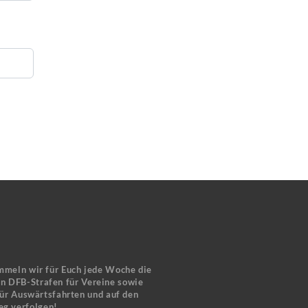
mmeln wir für Euch jede Woche die
en DFB-Strafen für Vereine sowie
für Auswärtsfahrten und auf den
eg verfolgen!