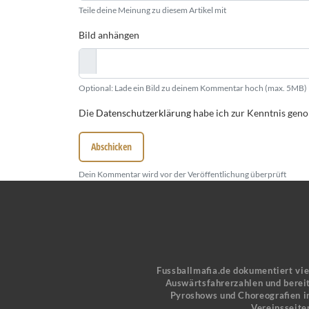
Teile deine Meinung zu diesem Artikel mit
Bild anhängen
Optional: Lade ein Bild zu deinem Kommentar hoch (max. 5MB)
Die
Datenschutzerklärung
habe ich zur Kenntnis ge
Abschicken
Dein Kommentar wird vor der Veröffentlichung überprüft
Fussballmafia.de dokumentiert vi
Auswärtsfahrerzahlen und bereit
Pyroshows und Choreografien in
Vereinsseite