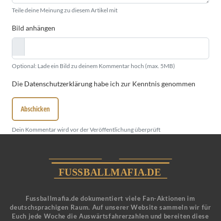
Teile deine Meinung zu diesem Artikel mit
Bild anhängen
Optional: Lade ein Bild zu deinem Kommentar hoch (max. 5MB)
Die
Datenschutzerklärung
habe ich zur Kenntnis genommen
Abschicken
Dein Kommentar wird vor der Veröffentlichung überprüft
Fussballmafia.de dokumentiert viele Fan-Aktionen im
deutschsprachigen Raum. Auf unserer Website sammeln wir für
Euch jede Woche die Auswärtsfahrerzahlen und bereiten diese