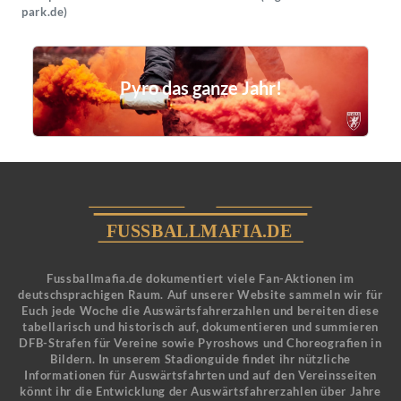
park.de)
Pyro das ganze Jahr!
Fussballmafia.de dokumentiert viele Fan-Aktionen im
deutschsprachigen Raum. Auf unserer Website sammeln wir für
Euch jede Woche die Auswärtsfahrerzahlen und bereiten diese
tabellarisch und historisch auf, dokumentieren und summieren
DFB-Strafen für Vereine sowie Pyroshows und Choreografien in
Bildern. In unserem Stadionguide findet ihr nützliche
Informationen für Auswärtsfahrten und auf den Vereinsseiten
könnt ihr die Entwicklung der Auswärtsfahrerzahlen über Jahre