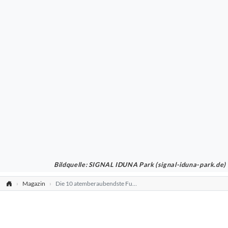
Bildquelle: SIGNAL IDUNA Park (signal-iduna-park.de)
Magazin
Die 10 atemberaubendste Fußballplätze der Welt: The Float Stadium Singapure