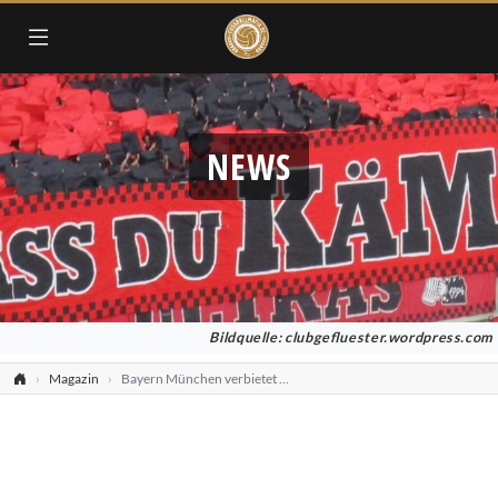
NEWS
Bildquelle: clubgefluester.wordpress.com
Magazin
Bayern München verbietet Wollmützen-Aktion