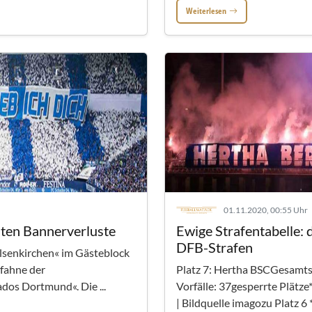
Weiterlesen
01.11.2020, 00:55 Uhr
sten Bannerverluste
Ewige Strafentabelle: 
DFB-Strafen
lsenkirchen« im Gästeblock
fahne der
Platz 7: Hertha BSCGesamt
dos Dortmund«. Die ...
Vorfälle: 37gesperrte Plätze
| Bildquelle imagozu Platz 6 