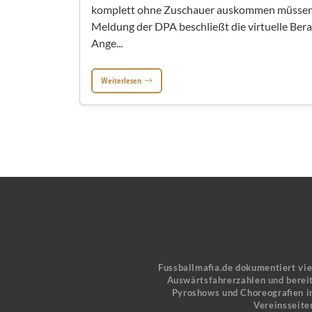
komplett ohne Zuschauer auskommen müssen.
Meldung der DPA beschließt die virtuelle Ber
Ange...
Weiterlesen
Fussballmafia.de dokumentiert vi
Auswärtsfahrerzahlen und bereit
Pyroshows und Choreografien in
Vereinsseite