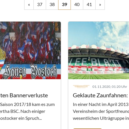
«
37
38
39
40
41
»
01.11.2020, 01:20 Uhr
sten Bannerverluste
Geklaute Zaunfahnen: 
 Saison 2017/18 kam es zum
In einer Nacht im April 201
rtha BSC. Nach einiger
Vereinsheim der Sportfreun
ostocker ein Spruch...
wesentlichen Ultràgruppe in