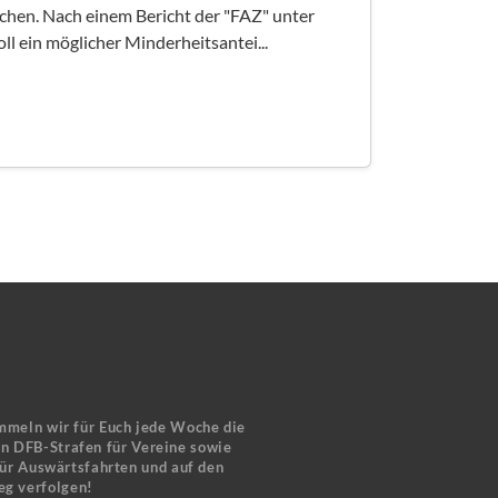
chen. Nach einem Bericht der "FAZ" unter
ll ein möglicher Minderheitsantei...
mmeln wir für Euch jede Woche die
en DFB-Strafen für Vereine sowie
für Auswärtsfahrten und auf den
eg verfolgen!