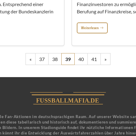
 Entsprechend einer
Finanzinvestoren zu ermögli
atung der Bundeskanzlerin
Berufung auf Finanzkreise, so
Weiterlesen
«
37
38
39
40
41
»
ele Fan-Aktionen im deutschsprachigen Raum. Auf unserer Website sa
en diese tabellarisch und historisch auf, dokumentieren und summier
 Bildern. In unserem Stadionguide findet ihr nützliche Informationen 
n könnt ihr die Entwicklung der Auswärtsfahrerzahlen über Jahre hinw