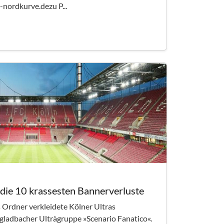
-nordkurve.dezu P...
die 10 krassesten Bannerverluste
s Ordner verkleidete Kölner Ultras
ladbacher Ultràgruppe »Scenario Fanatico«.