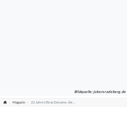
Bildquelle: jokersradeberg.de
Magazin
22 Jahre Ultras Dynamo: die geilsten Pyro-Shows der Ultragruppe