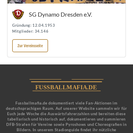
SG Dynamo Dresden e.V.
Gründung: 12.04.1953
Mitglieder: 34.146
Zur Vereinsseite
Fussballmafia.de dokumentiert viele Fan-Aktionen im
deutschsprachigen Raum. Auf unserer Website sammeln wir für
Euch jede Woche die Auswärtsfahrerzahlen und bereiten diese
tabellarisch und historisch auf, dokumentieren und summieren
DFB-Strafen für Vereine sowie Pyroshows und Choreografien in
Bildern. In unserem Stadionguide findet ihr nützliche