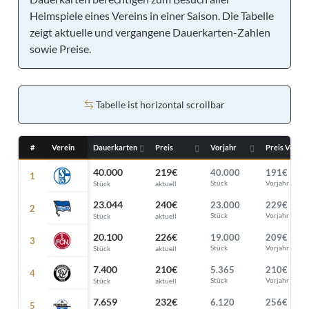
Heimspiele eines Vereins in einer Saison. Die Tabelle
zeigt aktuelle und vergangene Dauerkarten-Zahlen
sowie Preise.
Tabelle ist horizontal scrollbar
#
Verein
Dauerkarten
Preis
Vorjahr
Preis Vorjah
40.000
219€
40.000
191€
Stück
Vorjahr
Stück
aktuell
23.044
240€
23.000
229€
Stück
Vorjahr
Stück
aktuell
20.100
226€
19.000
209€
Stück
Vorjahr
Stück
aktuell
7.400
210€
5.365
210€
Stück
Vorjahr
Stück
aktuell
7.659
232€
6.120
256€