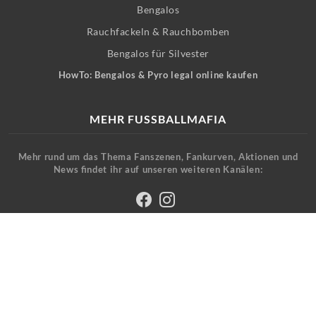
Bengalos
Rauchfackeln & Rauchbomben
Bengalos für Silvester
HowTo: Bengalos & Pyro legal online kaufen
MEHR FUSSBALLMAFIA
Mehr rund um das Thema Fanszenen, Fankurven, Aktionen und
News findet ihr auf unseren weiteren Kanälen:
Fussballmafia.de tritt auf dieser Seite ausschließlich als Vermittler von
Produkten (Pyrotechnik, Fanwear für Fußballfans) auf. Sie werden auf
den Onlineshop des jeweiligen Partners weitergeleitet.
Als Amazon-Partner verdiene ich an qualifizierten Verkäufen.
© 2026 Fussballmafia.de - Pyrotechnik legal und günstig online kaufen!