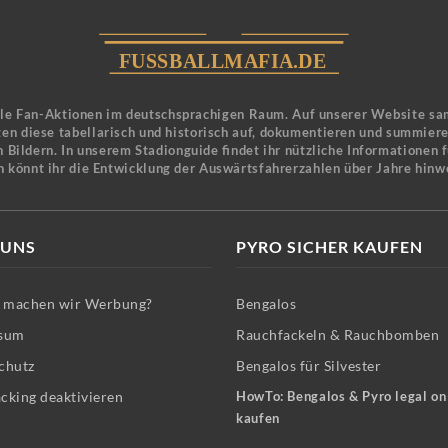
ele Fan-Aktionen im deutschsprachigen Raum. Auf unserer Website sa
en diese tabellarisch und historisch auf, dokumentieren und summier
 Bildern. In unserem Stadionguide findet ihr nützliche Informationen 
n könnt ihr die Entwicklung der Auswärtsfahrerzahlen über Jahre hinw
 UNS
PYRO SICHER KAUFEN
machen wir Werbung?
Bengalos
sum
Rauchfackeln & Rauchbomben
chutz
Bengalos für Silvester
cking deaktivieren
HowTo: Bengalos & Pyro legal on
kaufen