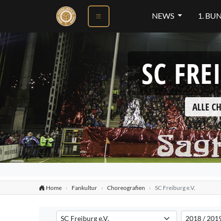
NEWS
1. BU
SC FRE
ALLE C
Home
Fankultur
Choreografien
SC Freiburg e.V.
Verein auswählen
Saison auswä