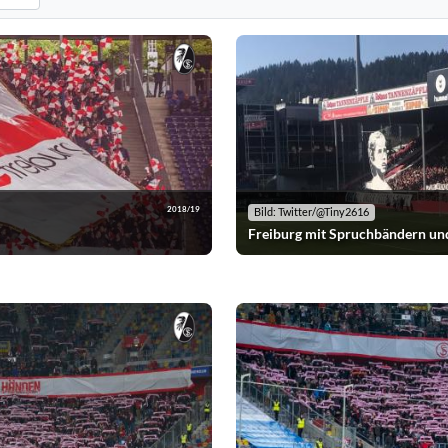
n. Standard: alle Vereine anzeigen.
horeografien nach der ausgewählten Saison. Standard: alle Saisons anzeige
2018/19
Bild: Twitter/@Tiny2616
Freiburg mit Spruchbändern un