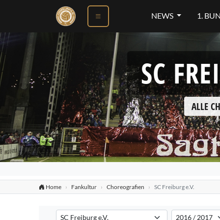
NEWS
1. BU
SC FRE
ALLE C
Home
Fankultur
Choreografien
SC Freiburg e.V.
Verein auswählen
Saison auswähl