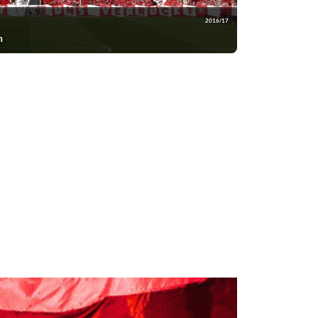
2016/17
h