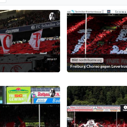
n. Standard: alle Vereine anzeigen.
eografien nach der ausgewählten Saison. Standard: alle Saisons anzeigen.
2016/17
Bild:
nordtribuene.org
Freiburg Choreo gegen Leverku