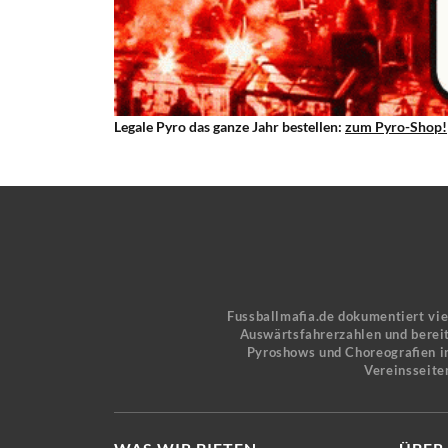
Legale Pyro das ganze Jahr bestellen:
zum Pyro-Shop!
Fussballmafia.de dokumentiert vi
Auswärtsfahrerzahlen und bereit
Pyroshows und Choreografien in
Vereinsseite