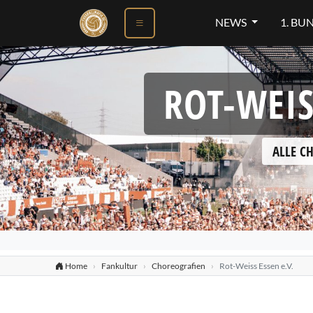
NEWS
1. BU
ROT-WEIS
ALLE C
Home
Fankultur
Choreografien
Rot-Weiss Essen e.V.