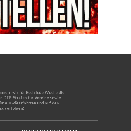
mmeln wir für Euch jede Woche die
en DFB-Strafen für Vereine sowie
für Auswärtsfahrten und auf den
eg verfolgen!