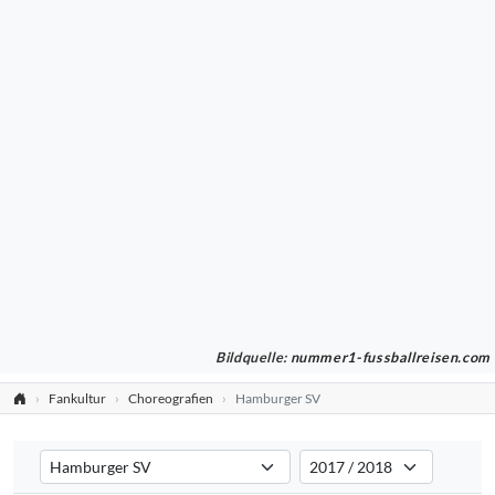
Bildquelle:
nummer1-fussballreisen.com
Fankultur
Choreografien
Hamburger SV
Verein auswählen
Saison auswählen
Filtert die Choreografien nach dem ausgewählten Verein. Standard:
Filtert die Choreografien na