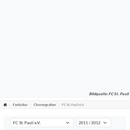
Bildquelle: FC St. Pauli
Fankultur
Choreografien
FC St. Pauli e.V.
Verein auswählen
Saison auswählen
Filtert die Choreografien nach dem ausgewählten Verein. Standard:
Filtert die Choreografien nach