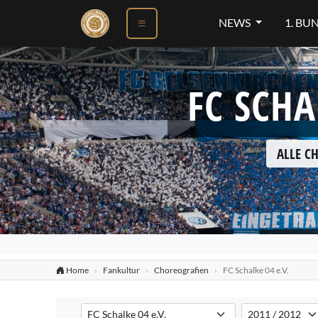
NEWS
1. BU
FC SCHA
ALLE C
Home
Fankultur
Choreografien
FC Schalke 04 e.V.
Verein auswählen
Saison auswählen