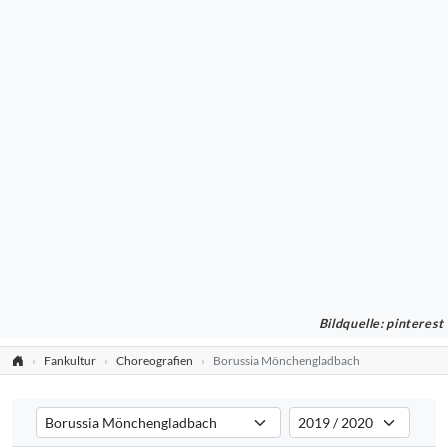
Bildquelle: pinterest
Fankultur
Choreografien
Borussia Mönchengladbach
Verein auswählen
Saison auswählen
Filtert die Choreografien nach dem ausgewählten Verein. Standard:
Filtert die Choreografien