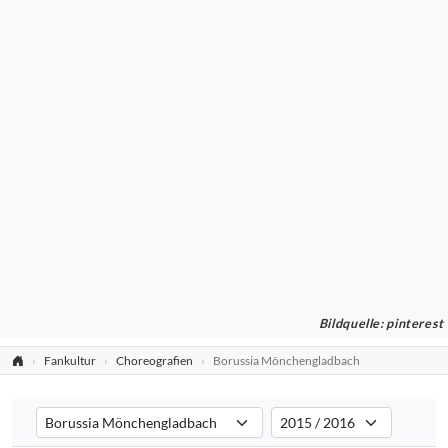
Bildquelle: pinterest
Fankultur
Choreografien
Borussia Mönchengladbach
Verein auswählen
Saison auswählen
Filtert die Choreografien nach dem ausgewählten Verein. Standard:
Filtert die Choreografien na