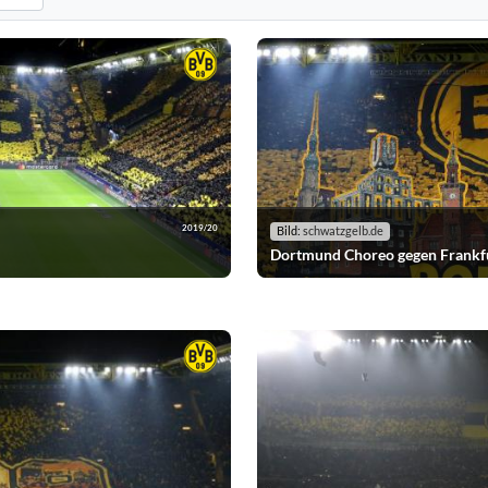
n. Standard: alle Vereine anzeigen.
horeografien nach der ausgewählten Saison. Standard: alle Saisons anzeige
2019/20
Bild:
schwatzgelb.de
Dortmund Choreo gegen Frankf