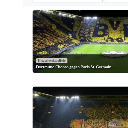
Filtert die Choreografien nach dem ausgewählten Verei
Filtert die C
Bild:
schwatzgelb.de
Dortmund Choreo gegen Paris St. Germain