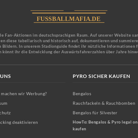
ele Fan-Aktionen im deutschsprachigen Raum. Auf unserer Website sa
en diese tabellarisch und historisch auf, dokumentieren und summier
 Bildern. In unserem Stadionguide findet ihr nützliche Informationen 
n könnt ihr die Entwicklung der Auswärtsfahrerzahlen über Jahre hinw
 UNS
PYRO SICHER KAUFEN
machen wir Werbung?
Bengalos
sum
Rauchfackeln & Rauchbomben
chutz
Bengalos für Silvester
cking deaktivieren
HowTo: Bengalos & Pyro legal on
kaufen