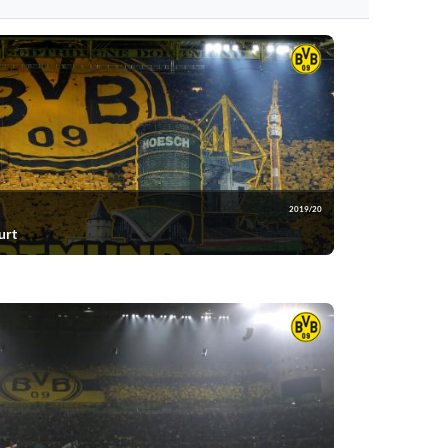
n.
2019/20
urt