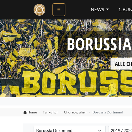
NEWS
1. BU
BORUSSI
ALLE C
Home
Fankultur
Choreografien
Borussia Dortmund
Verein auswählen
Saison auswä