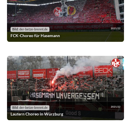
2021/22
Bild:
der-betze-brennt.de
FCK-Choreo für Hasemann
2021/22
Bild:
der-betze-brennt.de
Lautern Choreo in Würzburg