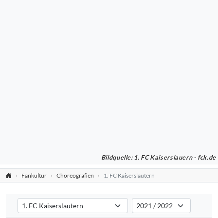
Bildquelle: 1. FC Kaiserslauern -
fck.de
Fankultur
Choreografien
1. FC Kaiserslautern
Verein auswählen
Saison auswählen
Filtert die Choreografien nach dem ausgewählten Verein. Standard:
Filtert die Choreografien na