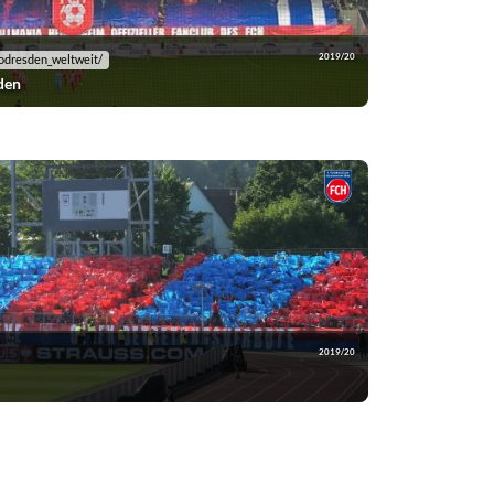
2019/20
odresden_weltweit/
den
2019/20