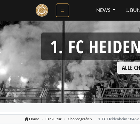
NEWS
1. BU
1. FC HEIDE
ALLE C
Home
Fankultur
Choreografien
1. FC Heidenheim 1846 e.