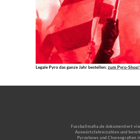
Legale Pyro das ganze Jahr bestellen:
zum Pyro-Shop!
Fussballmafia.de dokumentiert vi
Auswärtsfahrerzahlen und bereit
Pyroshows und Choreografien in