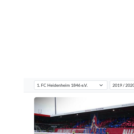
Verein auswählen
Saison auswä
Filtert die Choreografien nach dem ausgewählten Verei
Filtert die C