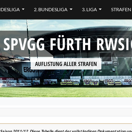
NDESLIGA
2. BUNDESLIGA
3. LIGA
STRAFEN
: SPVGG FÜRTH RWSI
AUFLISTUNG ALLER STRAFEN
 Saison 2011/12. Diese Tabelle dient der vollständigen Dokumentation u