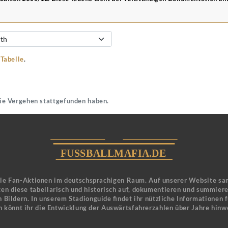
-Tabelle
.
die Vergehen stattgefunden haben.
ele Fan-Aktionen im deutschsprachigen Raum. Auf unserer Website sa
en diese tabellarisch und historisch auf, dokumentieren und summier
 Bildern. In unserem Stadionguide findet ihr nützliche Informationen 
n könnt ihr die Entwicklung der Auswärtsfahrerzahlen über Jahre hinw