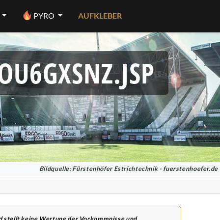
PYRO
AUFKLEBER
OU6GXSNZ.JSP
Bildquelle: Fürstenhöfer Estrichtechnik -
fuerstenhoefer.de
nd stellt keine Wertung der Vorkommnisse und