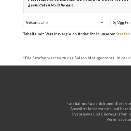
geahndeten Vorfälle dar!
Tabelle mit Vereinsvergleich findet ihr in unserer
Strafen
*Die Strafen werden zu der Saison hinzugeordnet, in der 
Fussballmafia.de dokumentiert vi
Auswärtsfahrerzahlen und bereit
Pyroshows und Choreografien in
Vereinsseite