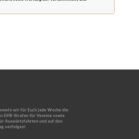
mmeln wir für Euch jede Woche die
en DFB-Strafen für Vereine sowie
für Auswärtsfahrten und auf den
eg verfolgen!