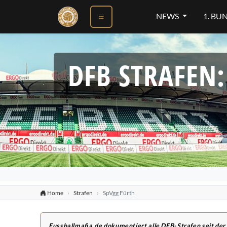
NEWS
1. BU
DFB STRAFEN
Home
Strafen
SpVgg Fürth
Fussballmafia.de dokumentiert alle DFB-Strafen seit der