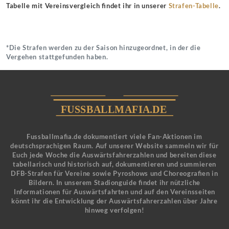
Tabelle mit Vereinsvergleich findet ihr in unserer
Strafen-Tabelle
.
*Die Strafen werden zu der Saison hinzugeordnet, in der die
Vergehen stattgefunden haben.
Fussballmafia.de dokumentiert viele Fan-Aktionen im
deutschsprachigen Raum. Auf unserer Website sammeln wir für
Euch jede Woche die Auswärtsfahrerzahlen und bereiten diese
tabellarisch und historisch auf, dokumentieren und summieren
DFB-Strafen für Vereine sowie Pyroshows und Choreografien in
Bildern. In unserem Stadionguide findet ihr nützliche
Informationen für Auswärtsfahrten und auf den Vereinsseiten
könnt ihr die Entwicklung der Auswärtsfahrerzahlen über Jahre
hinweg verfolgen!