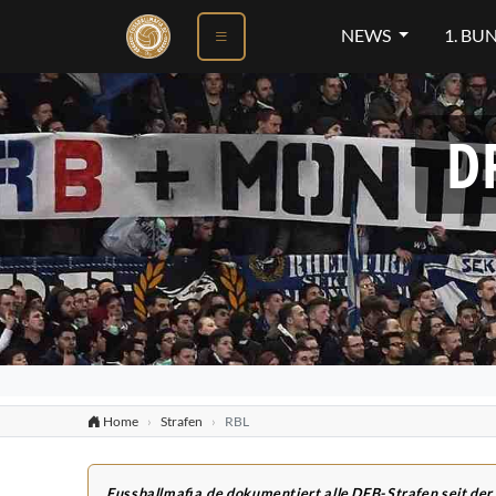
NEWS
1. BU
D
Home
Strafen
RBL
Fussballmafia.de dokumentiert alle DFB-Strafen seit der