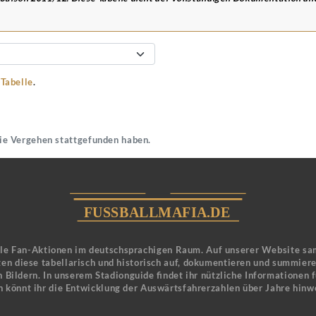
-Tabelle
.
die Vergehen stattgefunden haben.
ele Fan-Aktionen im deutschsprachigen Raum. Auf unserer Website sa
en diese tabellarisch und historisch auf, dokumentieren und summier
 Bildern. In unserem Stadionguide findet ihr nützliche Informationen 
n könnt ihr die Entwicklung der Auswärtsfahrerzahlen über Jahre hinw