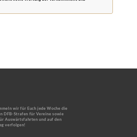
mmeln wir für Euch jede Woche die
en DFB-Strafen für Vereine sowie
für Auswärtsfahrten und auf den
eg verfolgen!