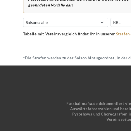
geahndeten Vorfälle dar!
Tabelle mit Vereinsvergleich findet ihr in unserer
Strafen
*Die Strafen werden zu der Saison hinzugeordnet, in der 
Fussballmafia.de dokumentiert vi
Auswärtsfahrerzahlen und bereit
Pyroshows und Choreografien in
Vereinsseite