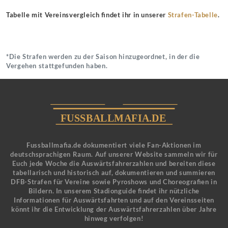
Tabelle mit Vereinsvergleich findet ihr in unserer
Strafen-Tabelle
.
*Die Strafen werden zu der Saison hinzugeordnet, in der die
Vergehen stattgefunden haben.
Fussballmafia.de dokumentiert viele Fan-Aktionen im
deutschsprachigen Raum. Auf unserer Website sammeln wir für
Euch jede Woche die Auswärtsfahrerzahlen und bereiten diese
tabellarisch und historisch auf, dokumentieren und summieren
DFB-Strafen für Vereine sowie Pyroshows und Choreografien in
Bildern. In unserem Stadionguide findet ihr nützliche
Informationen für Auswärtsfahrten und auf den Vereinsseiten
könnt ihr die Entwicklung der Auswärtsfahrerzahlen über Jahre
hinweg verfolgen!