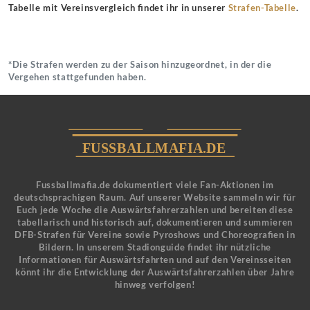
Tabelle mit Vereinsvergleich findet ihr in unserer
Strafen-Tabelle
.
*Die Strafen werden zu der Saison hinzugeordnet, in der die
Vergehen stattgefunden haben.
Fussballmafia.de dokumentiert viele Fan-Aktionen im
deutschsprachigen Raum. Auf unserer Website sammeln wir für
Euch jede Woche die Auswärtsfahrerzahlen und bereiten diese
tabellarisch und historisch auf, dokumentieren und summieren
DFB-Strafen für Vereine sowie Pyroshows und Choreografien in
Bildern. In unserem Stadionguide findet ihr nützliche
Informationen für Auswärtsfahrten und auf den Vereinsseiten
könnt ihr die Entwicklung der Auswärtsfahrerzahlen über Jahre
hinweg verfolgen!