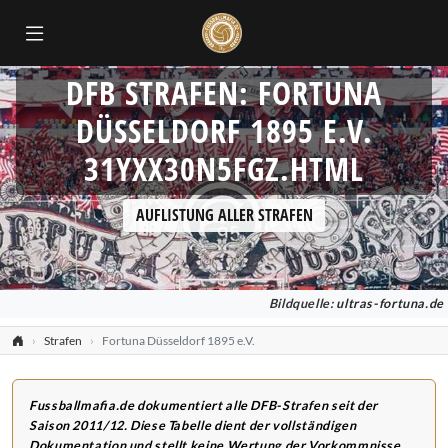
DFB STRAFEN: FORTUNA
DÜSSELDORF 1895 E.V.
31YXX30N5FGZ.HTML
AUFLISTUNG ALLER STRAFEN
Bildquelle:
ultras-fortuna.de
Strafen
Fortuna Düsseldorf 1895 e.V.
Fussballmafia.de dokumentiert alle DFB-Strafen seit der
Saison 2011/12. Diese Tabelle dient der vollständigen
Dokumentation und stellt keine Wertung der Vorkommnisse