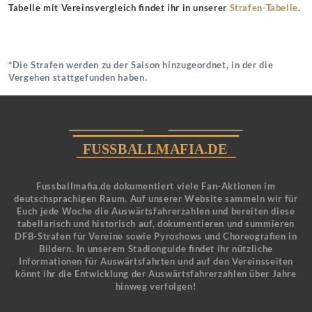
Tabelle mit Vereinsvergleich findet ihr in unserer
Strafen-Tabelle
.
*Die Strafen werden zu der Saison hinzugeordnet, in der die
Vergehen stattgefunden haben.
Fussballmafia.de dokumentiert viele Fan-Aktionen im
deutschsprachigen Raum. Auf unserer Website sammeln wir für
Euch jede Woche die Auswärtsfahrerzahlen und bereiten diese
tabellarisch und historisch auf, dokumentieren und summieren
DFB-Strafen für Vereine sowie Pyroshows und Choreografien in
Bildern. In unserem Stadionguide findet ihr nützliche
Informationen für Auswärtsfahrten und auf den Vereinsseiten
könnt ihr die Entwicklung der Auswärtsfahrerzahlen über Jahre
hinweg verfolgen!