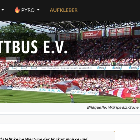
PYRO
AUFKLEBER
TBUS E.V.
Bildquelle: Wikipedia/Sane
nd stellt keine Wertung der Vorkommnisse und