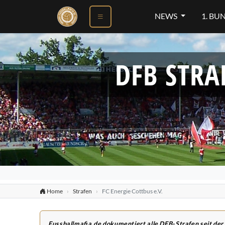
NEWS
1. BU
DFB STRA
Home
Strafen
FC Energie Cottbus e.V.
Fussballmafia.de dokumentiert alle DFB-Strafen seit der