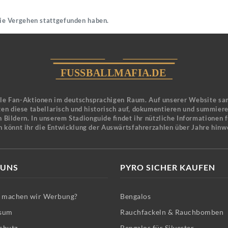
die Vergehen stattgefunden haben.
ele Fan-Aktionen im deutschsprachigen Raum. Auf unserer Website sa
en diese tabellarisch und historisch auf, dokumentieren und summier
 Bildern. In unserem Stadionguide findet ihr nützliche Informationen 
n könnt ihr die Entwicklung der Auswärtsfahrerzahlen über Jahre hinw
 UNS
PYRO SICHER KAUFEN
machen wir Werbung?
Bengalos
sum
Rauchfackeln & Rauchbomben
chutz
Bengalos für Silvester