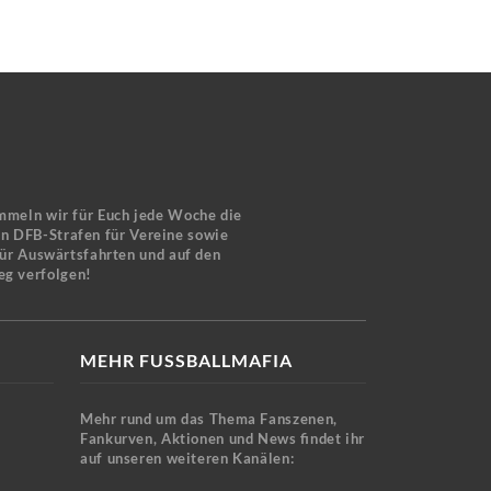
mmeln wir für Euch jede Woche die
en DFB-Strafen für Vereine sowie
für Auswärtsfahrten und auf den
eg verfolgen!
MEHR FUSSBALLMAFIA
Mehr rund um das Thema Fanszenen,
Fankurven, Aktionen und News findet ihr
auf unseren weiteren Kanälen: