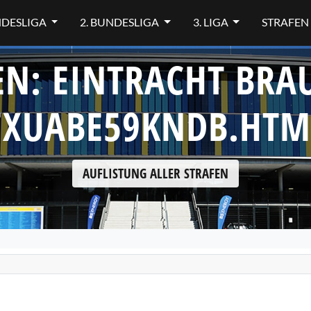
NDESLIGA
2. BUNDESLIGA
3. LIGA
STRAFEN
EN: EINTRACHT BR
7XUABE59KNDB.HTM
AUFLISTUNG ALLER STRAFEN