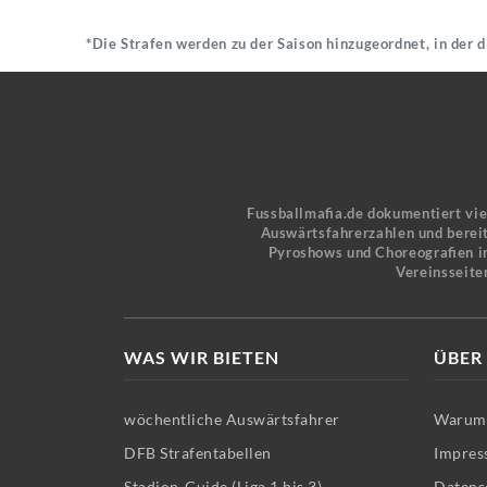
*Die Strafen werden zu der Saison hinzugeordnet, in der 
Fussballmafia.de dokumentiert vi
Auswärtsfahrerzahlen und bereit
Pyroshows und Choreografien in
Vereinsseite
WAS WIR BIETEN
ÜBER
wöchentliche Auswärtsfahrer
Warum 
DFB Strafentabellen
Impres
Stadion-Guide (Liga 1 bis 3)
Datens