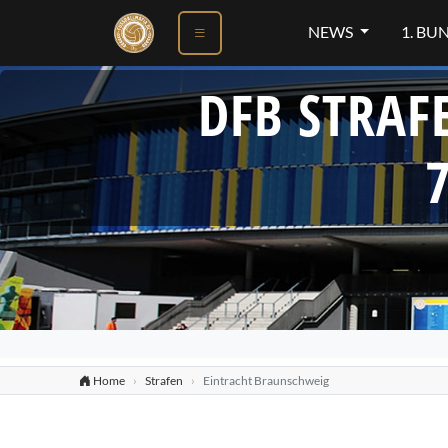
NEWS
1. BU
DFB STRAF
Home
Strafen
Eintracht Braunschweig