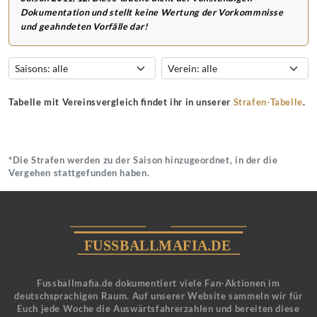
Dokumentation und stellt keine Wertung der Vorkommnisse
und geahndeten Vorfälle dar!
Tabelle mit Vereinsvergleich findet ihr in unserer
Strafen-Tabelle
.
*Die Strafen werden zu der Saison hinzugeordnet, in der die
Vergehen stattgefunden haben.
Fussballmafia.de dokumentiert viele Fan-Aktionen im
deutschsprachigen Raum. Auf unserer Website sammeln wir für
Euch jede Woche die Auswärtsfahrerzahlen und bereiten diese