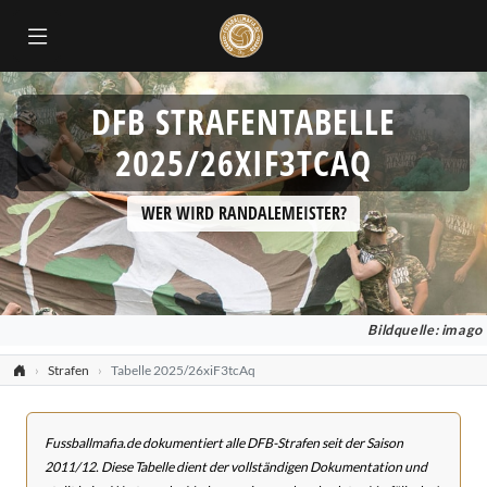
DFB STRAFENTABELLE
2025/26XIF3TCAQ
WER WIRD RANDALEMEISTER?
Bildquelle: imago
Strafen
Tabelle 2025/26xiF3tcAq
Fussballmafia.de dokumentiert alle DFB-Strafen seit der Saison
2011/12. Diese Tabelle dient der vollständigen Dokumentation und