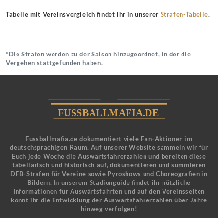
Tabelle mit Vereinsvergleich findet ihr in unserer
Strafen-Tabelle
.
*Die Strafen werden zu der Saison hinzugeordnet, in der die
Vergehen stattgefunden haben.
Fussballmafia.de dokumentiert viele Fan-Aktionen im
deutschsprachigen Raum. Auf unserer Website sammeln wir für
Euch jede Woche die Auswärtsfahrerzahlen und bereiten diese
tabellarisch und historisch auf, dokumentieren und summieren
DFB-Strafen für Vereine sowie Pyroshows und Choreografien in
Bildern. In unserem Stadionguide findet ihr nützliche
Informationen für Auswärtsfahrten und auf den Vereinsseiten
könnt ihr die Entwicklung der Auswärtsfahrerzahlen über Jahre
hinweg verfolgen!