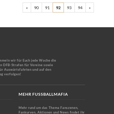
«
90
91
92
93
94
»
mmeln wir für Euch jede Woche die
en DFB-Strafen für Vereine sowie
für Auswärtsfahrten und auf den
eg verfolgen!
MEHR FUSSBALLMAFIA
Mehr rund um das Thema Fanszenen,
Fankurven, Aktionen und News findet ihr