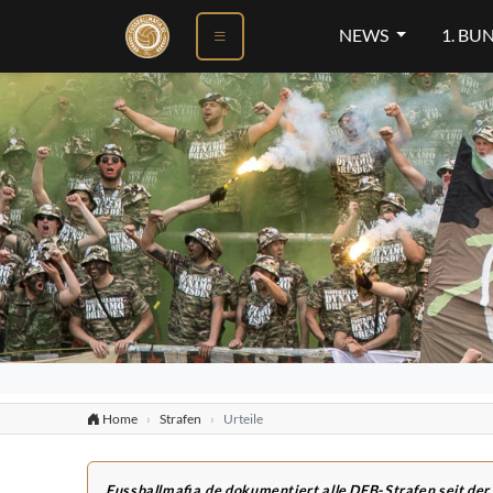
NEWS
1. BU
Home
Strafen
Urteile
Fussballmafia.de dokumentiert alle DFB-Strafen seit der