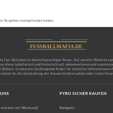
die Vergehen stattgefunden haben.
ele Fan-Aktionen im deutschsprachigen Raum. Auf unserer Website sa
en diese tabellarisch und historisch auf, dokumentieren und summier
 Bildern. In unserem Stadionguide findet ihr nützliche Informationen 
n könnt ihr die Entwicklung der Auswärtsfahrerzahlen über Jahre hinw
 UNS
PYRO SICHER KAUFEN
machen wir Werbung?
Bengalos