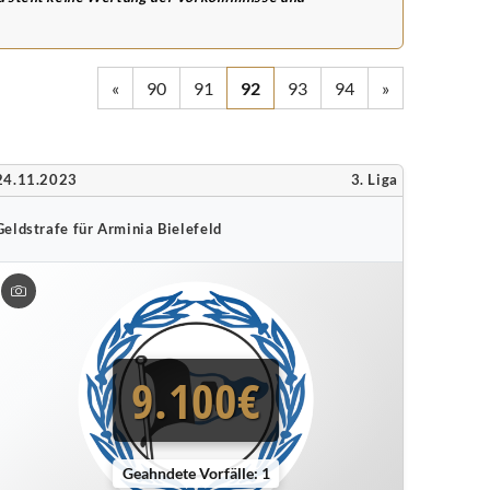
«
90
91
92
93
94
»
24.11.2023
3. Liga
Geldstrafe für Arminia Bielefeld
9.100€
Geahndete Vorfälle: 1