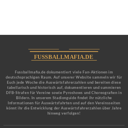
Fussballmafia.de dokumentiert viele Fan-Aktionen im
deutschsprachigen Raum. Auf unserer Website sammeln wir für
Euch jede Woche die Auswärtsfahrerzahlen und bereiten diese
tabellarisch und historisch auf, dokumentieren und summieren
DFB-Strafen für Vereine sowie Pyroshows und Choreografien in
Bildern. In unserem Stadionguide findet ihr nützliche
Informationen für Auswärtsfahrten und auf den Vereinsseiten
könnt ihr die Entwicklung der Auswärtsfahrerzahlen über Jahre
hinweg verfolgen!