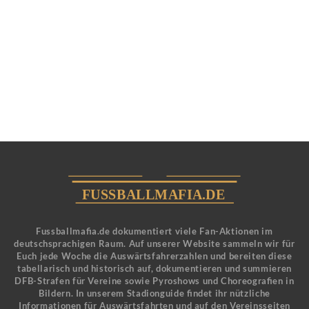
Fussballmafia.de dokumentiert viele Fan-Aktionen im
deutschsprachigen Raum. Auf unserer Website sammeln wir für
Euch jede Woche die Auswärtsfahrerzahlen und bereiten diese
tabellarisch und historisch auf, dokumentieren und summieren
DFB-Strafen für Vereine sowie Pyroshows und Choreografien in
Bildern. In unserem Stadionguide findet ihr nützliche
Informationen für Auswärtsfahrten und auf den Vereinsseiten