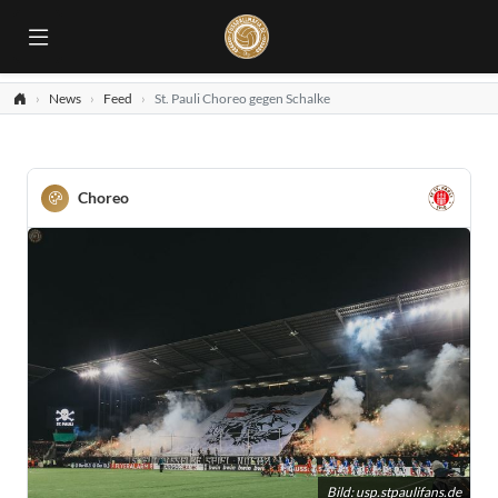
News
Feed
St. Pauli Choreo gegen Schalke
Choreo
Bild:
usp.stpaulifans.de