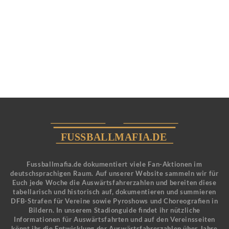
Fussballmafia.de dokumentiert viele Fan-Aktionen im
deutschsprachigen Raum. Auf unserer Website sammeln wir für
Euch jede Woche die Auswärtsfahrerzahlen und bereiten diese
tabellarisch und historisch auf, dokumentieren und summieren
DFB-Strafen für Vereine sowie Pyroshows und Choreografien in
Bildern. In unserem Stadionguide findet ihr nützliche
Informationen für Auswärtsfahrten und auf den Vereinsseiten
könnt ihr die Entwicklung der Auswärtsfahrerzahlen über Jahre