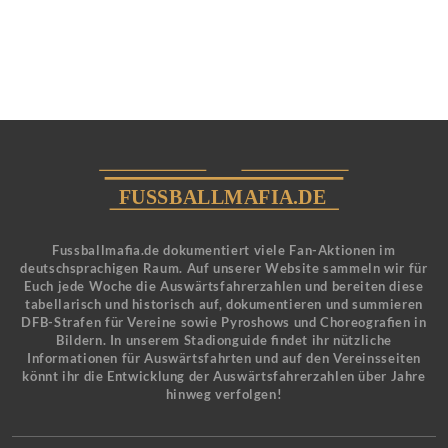
Fussballmafia.de dokumentiert viele Fan-Aktionen im
deutschsprachigen Raum. Auf unserer Website sammeln wir für
Euch jede Woche die Auswärtsfahrerzahlen und bereiten diese
tabellarisch und historisch auf, dokumentieren und summieren
DFB-Strafen für Vereine sowie Pyroshows und Choreografien in
Bildern. In unserem Stadionguide findet ihr nützliche
Informationen für Auswärtsfahrten und auf den Vereinsseiten
könnt ihr die Entwicklung der Auswärtsfahrerzahlen über Jahre
hinweg verfolgen!