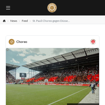
News
Feed
St. Pauli Choreo gegen Düsseldorf
Choreo