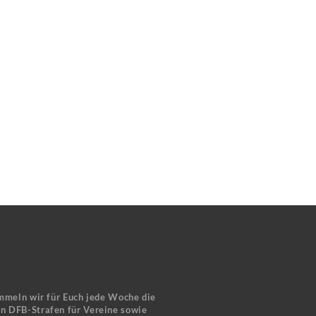
mmeln wir für Euch jede Woche die
en DFB-Strafen für Vereine sowie