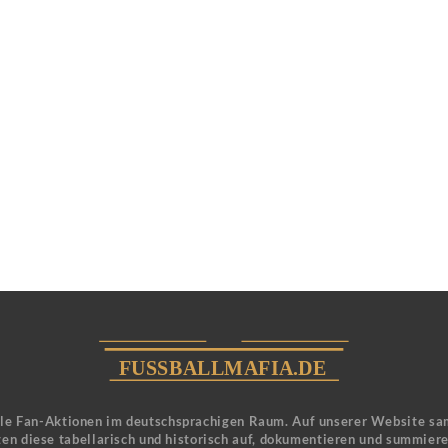
ele Fan-Aktionen im deutschsprachigen Raum. Auf unserer Website sa
en diese tabellarisch und historisch auf, dokumentieren und summier