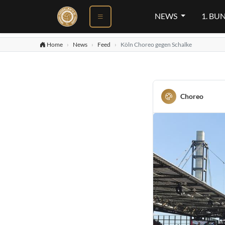
NEWS
1. BU
Home
News
Feed
Köln Choreo gegen Schalke
Choreo