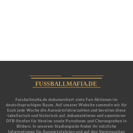
Fussballmafia.de dokumentiert viele Fan-Aktionen im
deutschsprachigen Raum. Auf unserer Website sammeln wir für
Euch jede Woche die Auswärtsfahrerzahlen und bereiten diese
tabellarisch und historisch auf, dokumentieren und summieren
DFB-Strafen für Vereine sowie Pyroshows und Choreografien in
Bildern. In unserem Stadionguide findet ihr nützliche
Informationen für Auswärtsfahrten und auf den Vereinsseiten