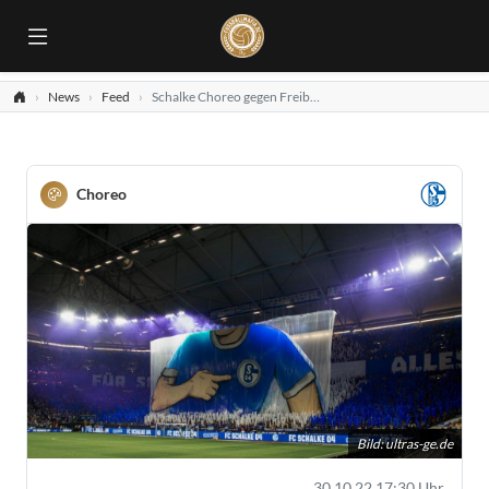
News
Feed
Schalke Choreo gegen Freiburg
Choreo
Bild:
ultras-ge.de
30.10.22 17:30 Uhr