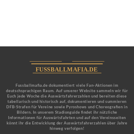
Fussballmafia.de dokumentiert viele Fan-Aktionen im
deutschsprachigen Raum. Auf unserer Website sammeln wir für
Euch jede Woche die Auswärtsfahrerzahlen und bereiten diese
tabellarisch und historisch auf, dokumentieren und summieren
DFB-Strafen für Vereine sowie Pyroshows und Choreografien in
Bildern. In unserem Stadionguide findet ihr nützliche
Informationen für Auswärtsfahrten und auf den Vereinsseiten
könnt ihr die Entwicklung der Auswärtsfahrerzahlen über Jahre
hinweg verfolgen!