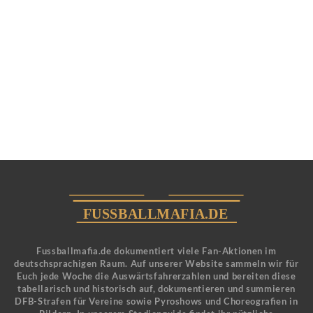
Fussballmafia.de dokumentiert viele Fan-Aktionen im
deutschsprachigen Raum. Auf unserer Website sammeln wir für
Euch jede Woche die Auswärtsfahrerzahlen und bereiten diese
tabellarisch und historisch auf, dokumentieren und summieren
DFB-Strafen für Vereine sowie Pyroshows und Choreografien in