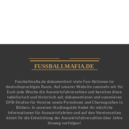
Fussballmafia.de dokumentiert viele Fan-Aktionen im
deutschsprachigen Raum. Auf unserer Website sammeln wir für
Euch jede Woche die Auswärtsfahrerzahlen und bereiten diese
tabellarisch und historisch auf, dokumentieren und summieren
DFB-Strafen für Vereine sowie Pyroshows und Choreografien in
Bildern. In unserem Stadionguide findet ihr nützliche
Informationen für Auswärtsfahrten und auf den Vereinsseiten
könnt ihr die Entwicklung der Auswärtsfahrerzahlen über Jahre
hinweg verfolgen!