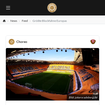
News
Feed
Größte Blockfahne Europas
Choreo
Bild:
jokersradeberg.de