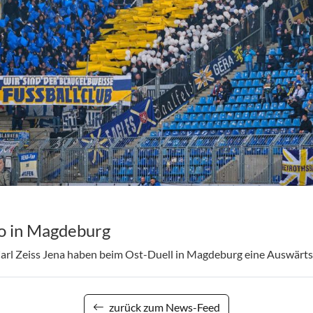
o in Magdeburg
arl Zeiss Jena haben beim Ost-Duell in Magdeburg eine Auswärt
zurück zum News-Feed