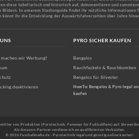
en diese tabellarisch und historisch auf, dokumentieren und summier
 Bildern. In unserem Stadionguide findet ihr nützliche Informationen 
n könnt ihr die Entwicklung der Auswärtsfahrerzahlen über Jahre hinw
 UNS
PYRO SICHER KAUFEN
machen wir Werbung?
Bengalos
sum
Rauchfackeln & Rauchbomben
chutz
Bengalos für Silvester
cking deaktivieren
HowTo: Bengalos & Pyro legal on
kaufen
Vermittler von Produkten (Pyrotechnik, Fanwear für Fußballfans) auf. Sie werde
Als Amazon-Partner verdiene ich an qualifizierten Verkäufen.
© 2026 Fussballmafia.de - Pyrotechnik legal und günstig online kaufen!