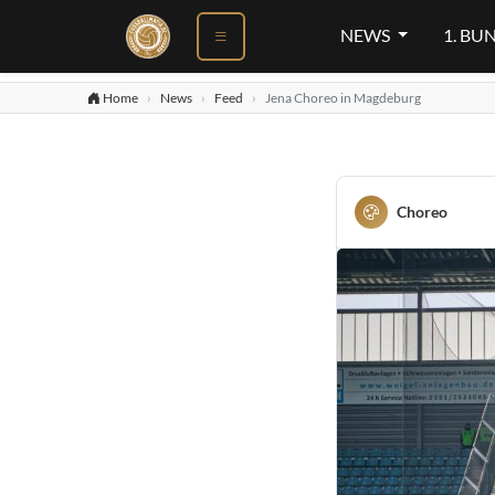
NEWS
1. BU
Home
News
Feed
Jena Choreo in Magdeburg
Choreo