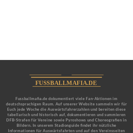
Fussballmafia.de dokumentiert viele Fan-Aktionen im
deutschsprachigen Raum. Auf unserer Website sammeln wir für
Euch jede Woche die Auswärtsfahrerzahlen und bereiten diese
tabellarisch und historisch auf, dokumentieren und summieren
DFB-Strafen für Vereine sowie Pyroshows und Choreografien in
Bildern. In unserem Stadionguide findet ihr nützliche
Informationen für Auswärtsfahrten und auf den Vereinsseiten