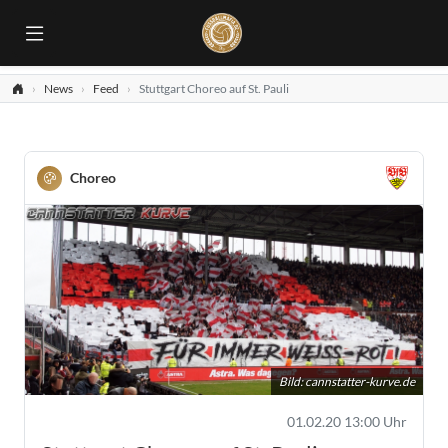
News
Feed
Stuttgart Choreo auf St. Pauli
Choreo
Bild:
cannstatter-kurve.de
01.02.20 13:00 Uhr