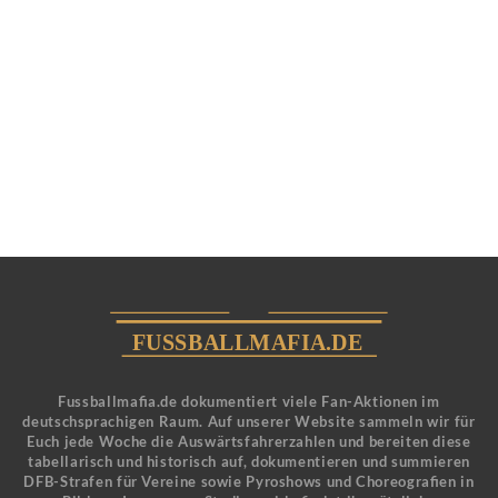
Fussballmafia.de dokumentiert viele Fan-Aktionen im
deutschsprachigen Raum. Auf unserer Website sammeln wir für
Euch jede Woche die Auswärtsfahrerzahlen und bereiten diese
tabellarisch und historisch auf, dokumentieren und summieren
DFB-Strafen für Vereine sowie Pyroshows und Choreografien in