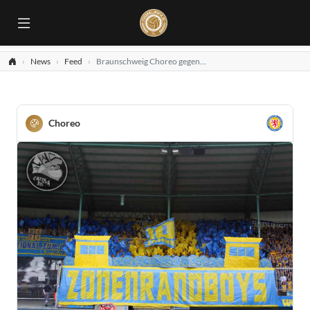
News
Feed
Braunschweig Choreo gegen Karlsruhe
Choreo